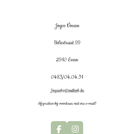
Joyce Vossen
Beliestraat 99
2910 Essen
0483/04.04.31
Joycevkv@outlook.be
Afspraken bij voorkeur niet via e-mail!
F
I